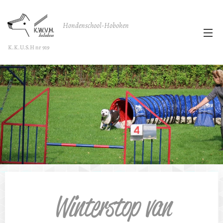
Hondenschool-Hoboken
K.K.U.S.H nr 919
Winterstop van