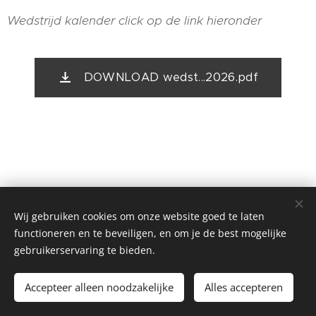
Wedstrijd kalender click op de link hieronder
DOWNLOAD wedst...2026.pdf
Wij gebruiken cookies om onze website goed te laten
functioneren en te beveiligen, en om je de best mogelijke
gebruikerservaring te bieden.
hondenschool-hoboken copyright 2015
frank@hondenschool-hoboken.be
Accepteer alleen noodzakelijke
Alles accepteren
Mogelijk gemaakt door Webnode
Cookies