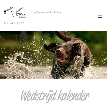
Hondenschool-Hoboken
K.K.U.S.H nr 919
Wedstrijd kalender