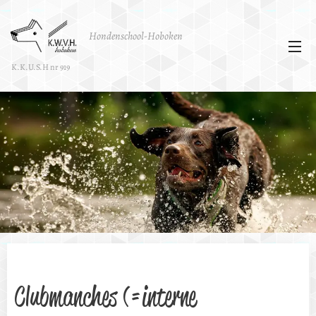
Hondenschool-Hoboken
K.K.U.S.H nr 919
Clubmanches (=interne