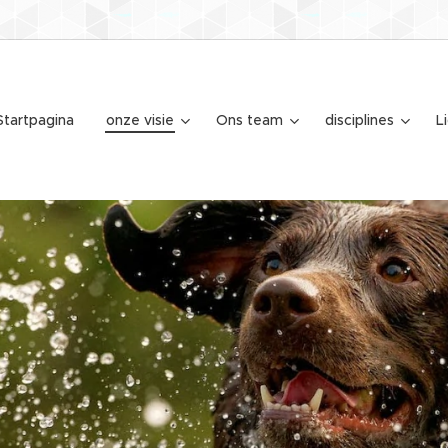
Startpagina
onze visie
Ons team
disciplines
L