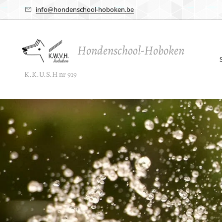
info@hondenschool-hoboken.be
Hondenschool-Hoboken
K.K.U.S.H nr 919