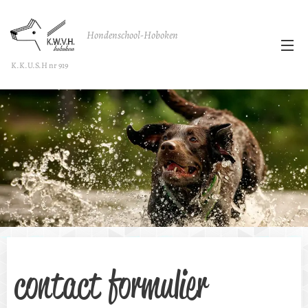
Hondenschool-Hoboken
K.K.U.S.H nr 919
contact formulier