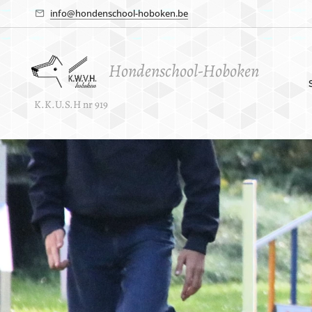
info@hondenschool-hoboken.be
Hondenschool-Hoboken
K.K.U.S.H nr 919