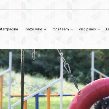
Startpagina
onze visie
Ons team
disciplines
L