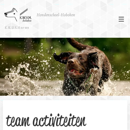
Hondenschool-Hoboken
K.K.U.S.H nr 919
team activiteiten