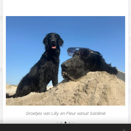
 en Fleur vanuit Sardinië
Puck en M